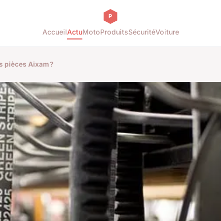
Accueil
Actu
Moto
Produits
Sécurité
Voiture
es pièces Aixam ?