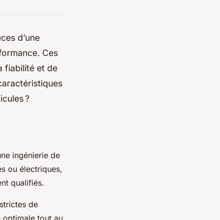
èces d’une
erformance. Ces
fiabilité et de
caractéristiques
icules ?
une ingénierie de
s ou électriques,
nt qualifiés.
trictes de
e optimale tout au