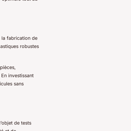
la fabrication de
lastiques robustes
 pièces,
 En investissant
icules sans
’objet de tests
té et de