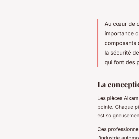
Au cœur de c
importance cr
composants so
la sécurité d
qui font des 
La conceptio
Les pièces Aixam 
pointe. Chaque pi
est soigneusement
Ces professionnel
l’industrie automo