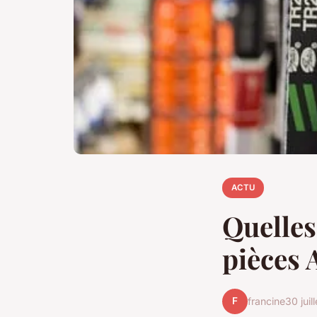
ACTU
Quelles
pièces 
F
francine
30 juil