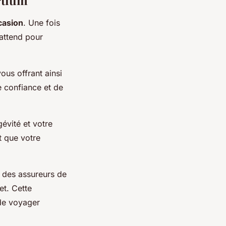
rtium
casion
. Une fois
attend pour
us offrant ainsi
de confiance et de
évité et votre
t que votre
c des assureurs de
et. Cette
 de voyager