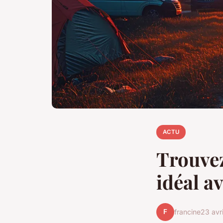
ACTU
Trouvez
idéal a
F
francine
23 avr