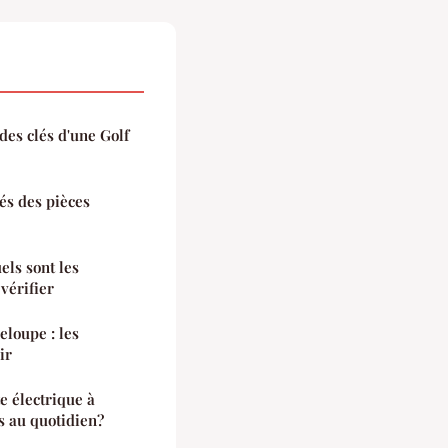
es clés d'une Golf
tés des pièces
els sont les
vérifier
eloupe : les
ir
te électrique à
s au quotidien?