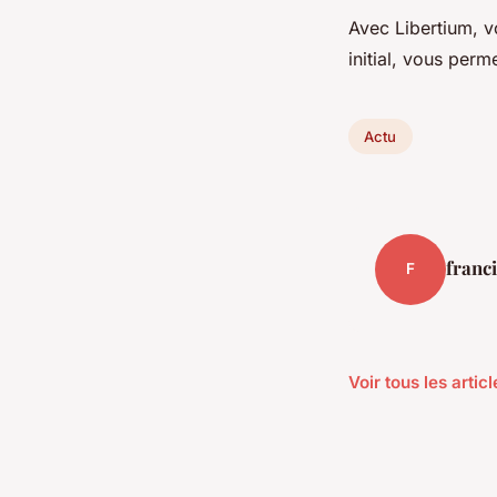
Avec Libertium, 
initial, vous perm
Actu
franc
F
Voir tous les artic