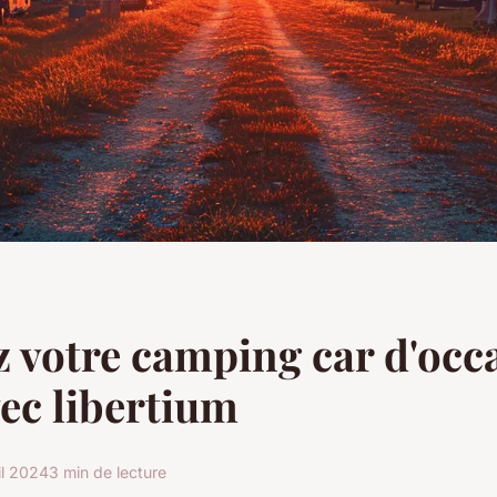
 votre camping car d'occ
vec libertium
il 2024
3 min de lecture