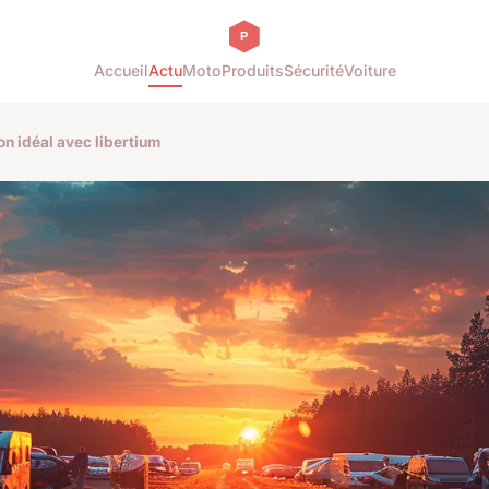
Accueil
Actu
Moto
Produits
Sécurité
Voiture
n idéal avec libertium