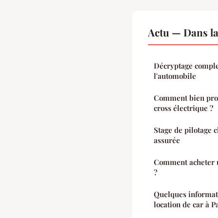
Actu — Dans l
Décryptage comple
l'automobile
Comment bien profi
cross électrique ?
Stage de pilotage 
assurée
Comment acheter u
?
Quelques informati
location de car à P