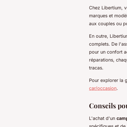
Chez Libertium, 
marques et modèle
aux couples ou po
En outre, Liberti
complets. De l'ass
pour un confort ac
réparations, chaq
tracas.
Pour explorer la 
car/occasion
.
Conseils po
L'achat d'un
camp
spécifiques et de