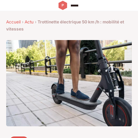
Accueil
›
Actu
›
Trottinette électrique 50 km /h : mobilité et
vitesses