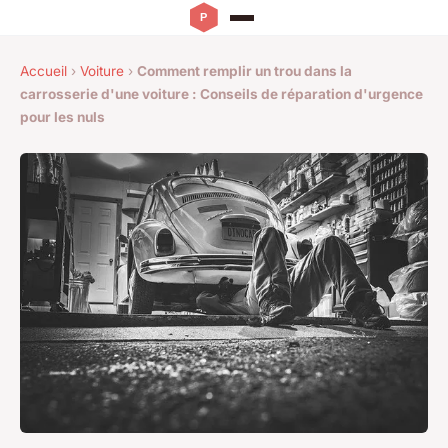
Accueil
›
Voiture
›
Comment remplir un trou dans la
carrosserie d'une voiture : Conseils de réparation d'urgence
pour les nuls