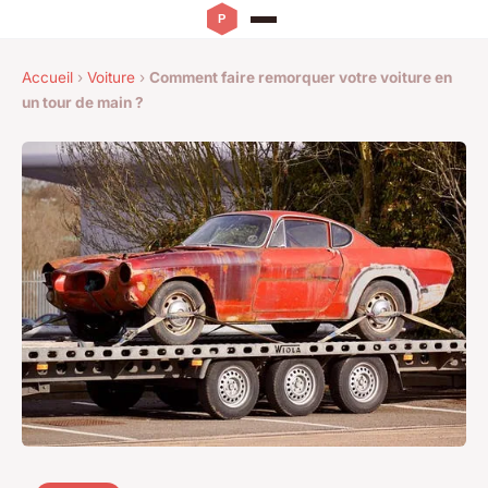
Accueil
›
Voiture
›
Comment faire remorquer votre voiture en
un tour de main ?